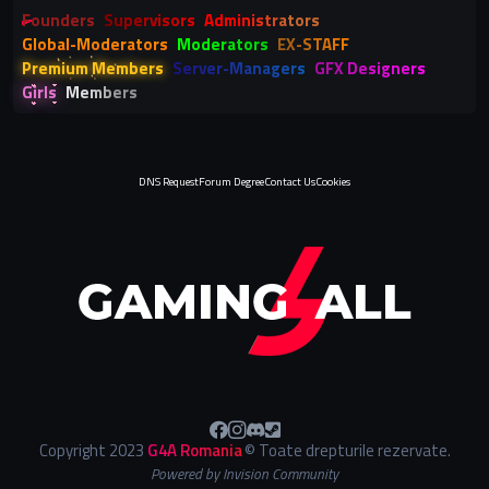
Founders
Supervisors
Administrators
Global-Moderators
Moderators
EX-STAFF
Premium Members
Server-Managers
GFX Designers
Girls
Members
DNS Request
Forum Degree
Contact Us
Cookies
Copyright 2023
G4A Romania
© Toate drepturile rezervate.
Powered by Invision Community