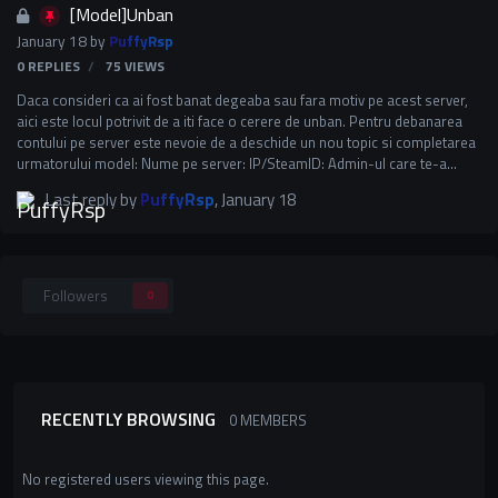
[Model]Unban
January 18
by
PuffyRsp
0
REPLIES
75
VIEWS
Daca consideri ca ai fost banat degeaba sau fara motiv pe acest server,
aici este locul potrivit de a iti face o cerere de unban. Pentru debanarea
contului pe server este nevoie de a deschide un nou topic si completarea
urmatorului model: Nume pe server: IP/SteamID: Admin-ul care te-a
banat: Timpul la care ai fost banat: De ce ai primit ban mai exact?;
Last reply by
PuffyRsp
,
January 18
detaliaza: Alte informatii:
Followers
0
RECENTLY BROWSING
0 MEMBERS
No registered users viewing this page.