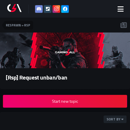
RESPAWN » RSP
[Rsp] Request unban/ban
Start new topic
SORT BY