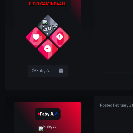
C.E.O GAMING4ALL
25
349
0
610
Faby A.
Posted
February 21
Faby A.