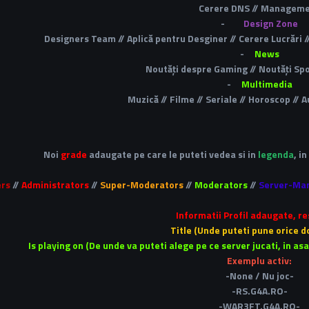
Cerere DNS // Managem
-
Design Zone
Designers Team // Aplică pentru Desginer // Cerere Lucrări //
-
News
Noutăți despre Gaming // Noutăți Spor
-
Multimedia
Muzică // Filme // Seriale // Horoscop //
Noi
grade
adaugate pe care le puteti vedea si in
legenda
, i
rs
//
Administrators
//
Super-Moderators
//
Moderators
//
Server-Ma
Informatii Profil adaugate, re
Title (Unde puteti pune orice do
Is playing on (De unde va puteti alege pe ce server jucati, in as
Exemplu activ:
-None / Nu joc-
-RS.G4A.RO-
-WAR3FT.G4A.RO-