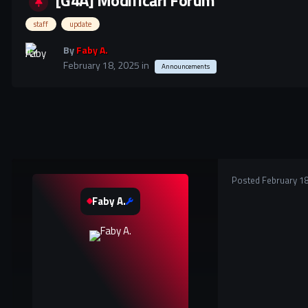
[G4A] Modificări Forum
staff
update
By
Faby A.
February 18, 2025
in
Announcements
Posted
February 18
Faby A.