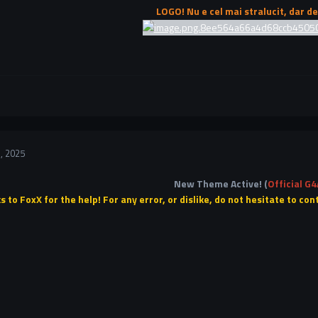
LOGO! Nu e cel mai stralucit, dar de
, 2025
New Theme Active! (
Official G4
 to FoxX for the help! For any error, or dislike, do not hesitate to c