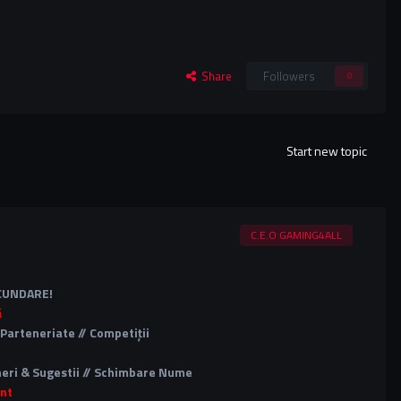
Share
Followers
0
Start new topic
C.E.O GAMING4ALL
ECUNDARE!
ă
 Parteneriate // Competiții
uneri & Sugestii // Schimbare Nume
nt