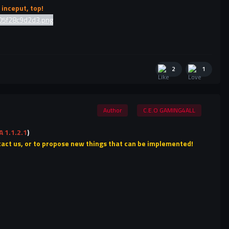
 inceput, top!
2
1
Author
C.E.O GAMING4ALL
A 1.1.2.1
)
ontact us, or to propose new things that can be implemented!