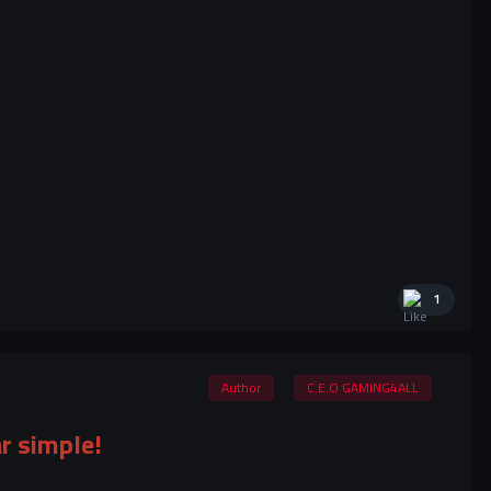
1
Author
C.E.O GAMING4ALL
r simple!