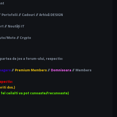
ent
 Portofolii // Cadouri // Arhivă DESIGN
t // Noutăți IT
 Auto/Moto // Crypto
n partea de jos a forum-ului, respectiv:
nagers
//
Premium Members
//
Domnisoara
// Members
spectiv:
riti dvs.)
a fel ceilalti va pot cunoaste//recunoaste)