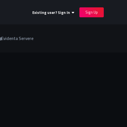
Sign Up
Existing user? Sign In
Evidenta Servere