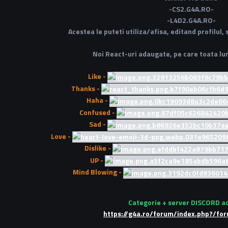
-CS2.G4A.RO-
-L4D2.G4A.RO-
Acestea le puteti utiliza/afisa, editand profilul, 
Noi React-uri adaugate, pe care toata lum
Like -
Thanks -
Haha -
Confused -
Sad -
Love -
Dislike -
UP -
Mind Blowing -
Categorie + server DISCORD a
https://g4a.ro/forum/index.php?/fo