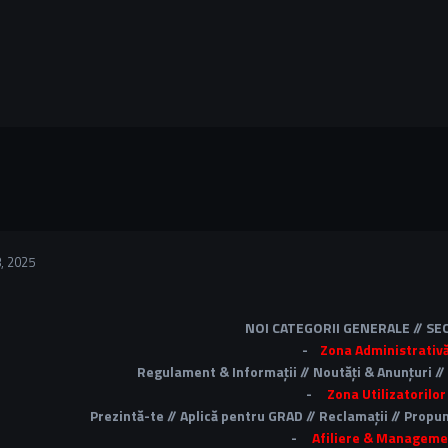
, 2025
NOI CATEGORII GENERALE // S
-
Zona Administrativ
Regulament & Informații // Noutăți & Anunțuri //
-
Zona Utilizatorilor
Prezintă-te // Aplică pentru GRAD // Reclamații // Prop
-
Afiliere & Manageme