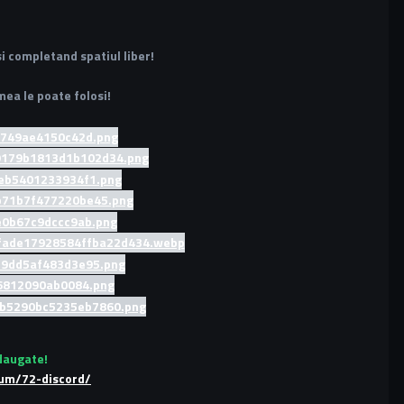
si completand spatiul liber!
ea le poate folosi!
daugate!
rum/72-discord/