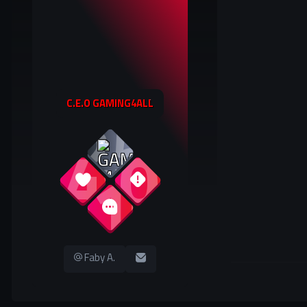
C.E.O GAMING4ALL
25
349
0
610
Faby A.