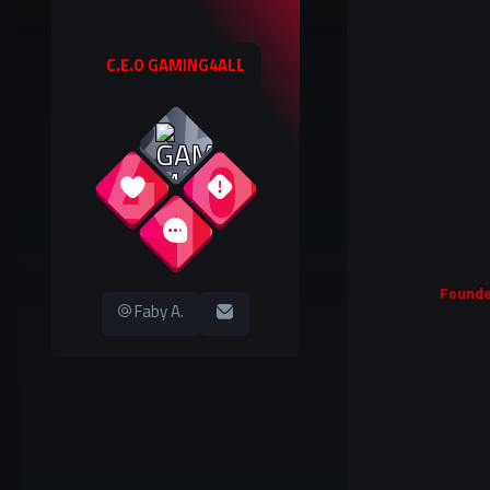
C.E.O GAMING4ALL
25
349
0
610
Founde
Faby A.